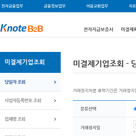
메뉴 건너뛰기
주메뉴 바로가기
왼쪽메뉴 바로가기
본문 바로가기
전자금융업무
금융정보업무
어음교환업무
지로
전자지급보증서
미결제
미결제기업조회
미결제기업조회 - 
당일자 조회
거래정지처분 효력기간은 거래정지일로
사업자등록번호 조회
분류선택
업체명 조회
거래정지일